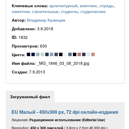
Ключевые слова:
архитектурный
,
комплекс
,
отряды
,
памятник
,
строительные
,
студенты
,
студенческие
Автор:
Владимир Казанцев
Добавлено:
3.8.2018
ID:
1832
Просмотров:
630
Цвета:
Имя файла:
_MG_1846_03_08_2018.jpg
Создан:
7.9.2013
Загружаемый фаил
EU Малый - 450х300 px, 72 dpi онлайн-издания
Лицензия:
Редакционное использование (Editorial Use)
Resolution:
450 x 300 пикселей
( 3.8cm x 2.5cm @ 300 dpi )